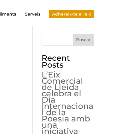
liments
Serveis
Adhereix-te a l’eix
Buscar
Recent
Posts
L’Eix
Comercial
de Lleida
celebra el
Dia
Internaciona
l de la
Poesia amb
una
iniciativa