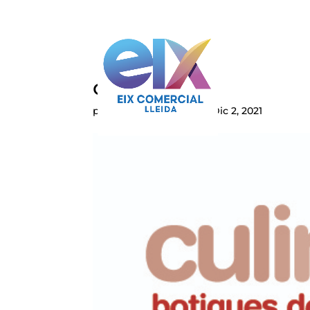
culinarium
por
eixcomerciallleida
|
Dic 2, 2021