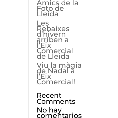
Amics de la
Foto de
Lleida
Les
Rebaixes
d’hivern
arriben a
l’Eix
Comercial
de Lleida
Viu la màgia
de Nadal a
l’Eix
Comercial!
Recent
Comments
No hay
comentarios