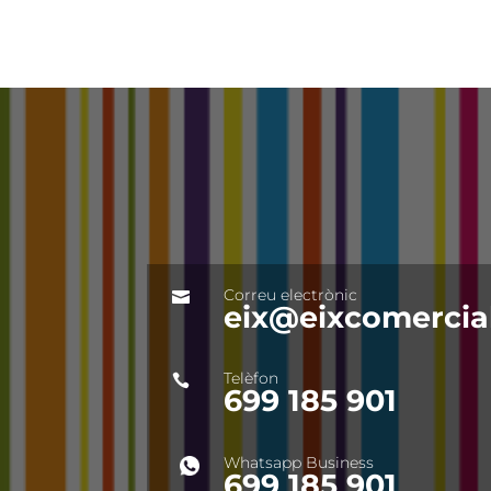
Correu electrònic

eix@eixcomercial
Telèfon

699 185 901
Whatsapp Business
699 185 901