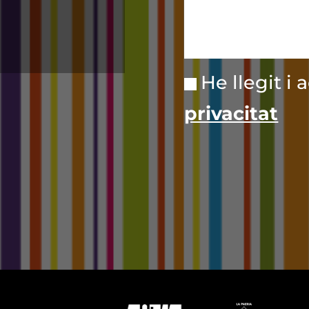
He llegit i 
privacitat