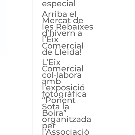
especial
Arriba el
Mercat de
les Rebaixes
d’hivern a
l’Eix
Comercial
de Lleida!
L’Eix
Comercial
col·labora
amb
l’exposició
fotogràfica
“Ponent
Sota la
Boira”
organitzada
per
l’Associació