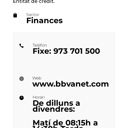
Entitat de crèdit.
Sector

Finances
Telèfon

Fixe: 973 701 500
Web

www.bbvanet.com
Horari

De dilluns a
divendres:
Matí de 08:15h a