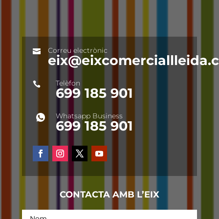
Correu electrònic

eix@eixcomerciallleida
Telèfon

699 185 901
Whatsapp Business
699 185 901
CONTACTA AMB L’EIX