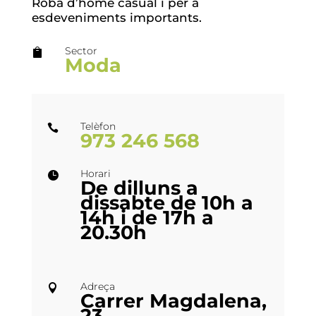
Roba d’home casual i per a
esdeveniments importants.
Sector

Moda
Telèfon

973 246 568
Horari

De dilluns a
dissabte de 10h a
14h i de 17h a
20.30h
Adreça

Carrer Magdalena,
23