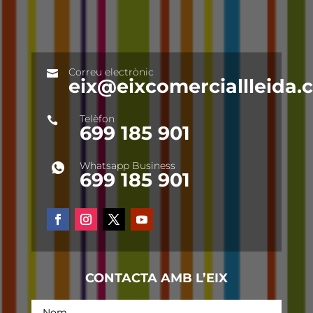
Correu electrònic

eix@eixcomerciallleida
Telèfon

699 185 901
Whatsapp Business
699 185 901
CONTACTA AMB L’EIX