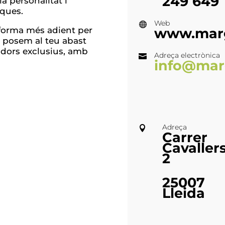
249 649
a personalitat i
iques.
Web

a forma més adient per
www.marg
I posem al teu abast
adors exclusius, amb
Adreça electrònica

info@mar
Adreça

Carrer
Cavallers
2
25007
Lleida