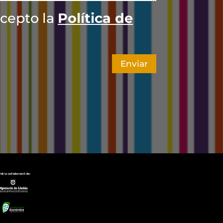
ccepto la
Política de
Enviar