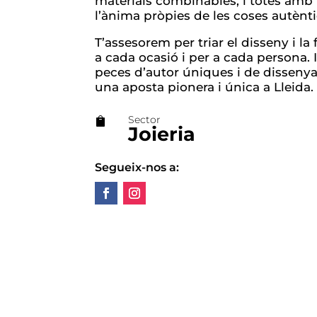
materials combinables, i totes amb l
l’ànima pròpies de les coses autènt
T’assesorem per triar el disseny i l
a cada ocasió i per a cada persona. 
peces d’autor úniques i de disseny
una aposta pionera i única a Lleida.
Sector

Joieria
Segueix-nos a: