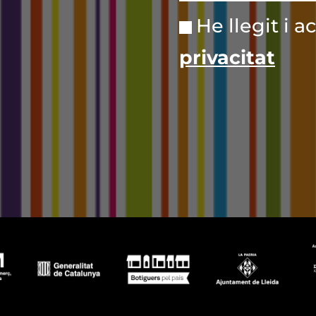
He llegit i a
privacitat