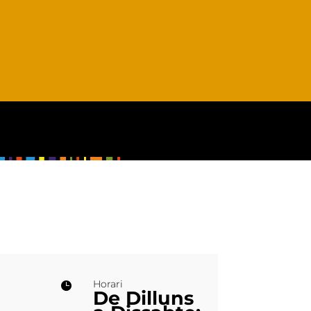
Horari

De Dilluns