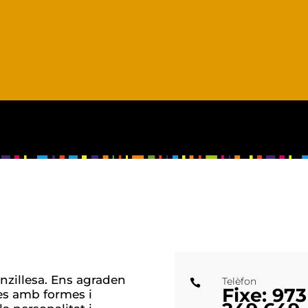
senzillesa. Ens agraden
Telèfon

Fixe: 973
ces amb formes i