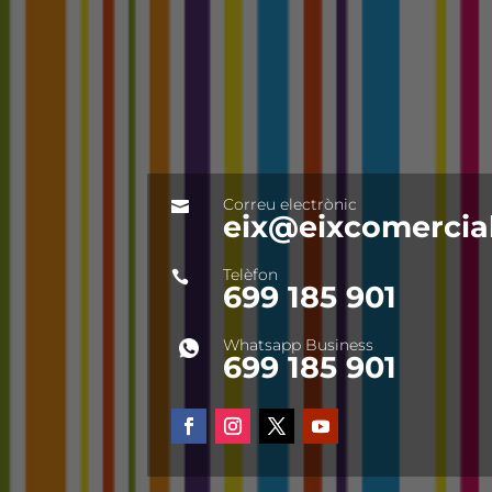
Correu electrònic

eix@eixcomercial
Telèfon

699 185 901
Whatsapp Business
699 185 901