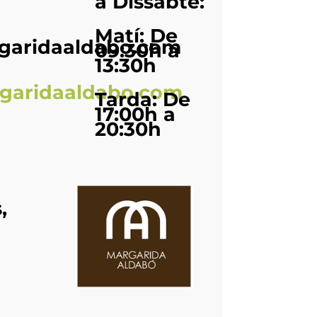
a Dissabte:
Matí: De
aridaaldabo.com
09:30h a
13:30h
garidaaldabo.com
Tarda: De
17:00h a
20:30h
,