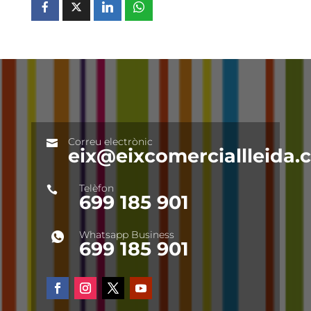
Correu electrònic

eix@eixcomerciallleida
Telèfon

699 185 901
Whatsapp Business
699 185 901